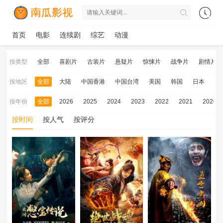
首页
电影
连续剧
综艺
动漫
按类型
全部
喜剧片
古装片
悬疑片
惊悚片
战争片
剧情片
按地区
全部
大陆
中国香港
中国台湾
美国
韩国
日本
泰
按年份
全部
2026
2025
2024
2023
2022
2021
2020
按时间
按人气
按评分