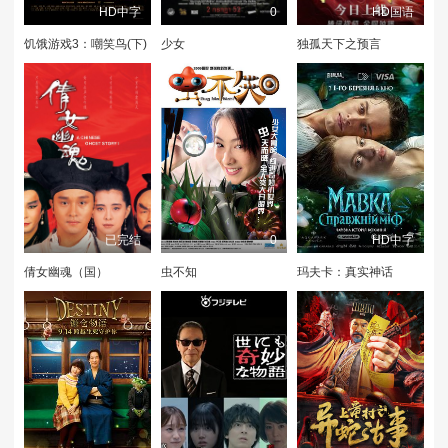
HD中字
0
HD国语
饥饿游戏3：嘲笑鸟(下)
少女
独孤天下之预言
已完结
0
HD中字
倩女幽魂（国）
虫不知
玛夫卡：真实神话