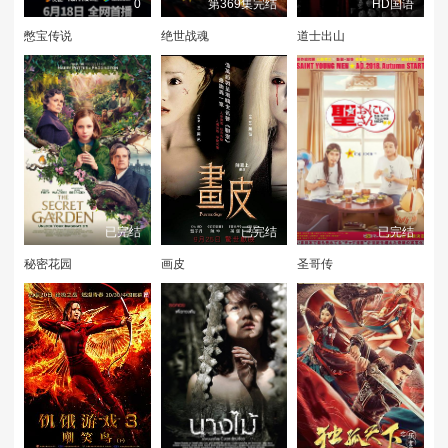
0
第369集完结
HD国语
憋宝传说
绝世战魂
道士出山
已完结
已完结
已完结
秘密花园
画皮
圣哥传