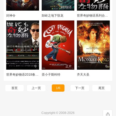
0
HD国语
0
封神令
卸岭之地下惊龙
世界奇妙物语系列合辑2010-2017
0
正片
0
世界奇妙物语2018春季SP
歪小子斯科特
齐天大圣
首页
上一页
1/6
下一页
尾页
Copyright © 2008-2026