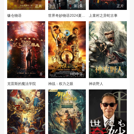
正片
第1集
正片
镰仓物语
世界奇妙物语2024夏季特别篇
上童村之异蛇古事
0
HD中字
0
克雷斯的魔法学院
神战：权力之眼
神农野人