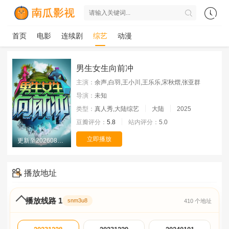
首页
电影
连续剧
综艺
动漫
男生女生向前冲
主演：
余声,白羽,王小川,王乐乐,宋秋熠,张亚群
导演：
未知
类型：
真人秀,大陆综艺
大陆
2025
豆瓣评分：
5.8
站内评分：
5.0
立即播放
更新至20260809期
播放地址
播放线路 1
snm3u8
410 个地址