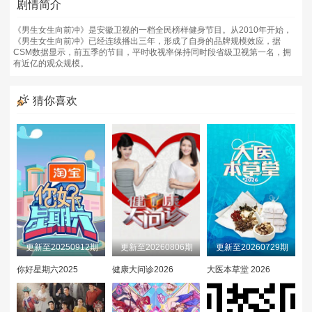
剧情简介
20240212
20240213
20240214
《男生女生向前冲》是安徽卫视的一档全民榜样健身节目。从2010年开始，
20240215
20240216
20240219
《男生女生向前冲》已经连续播出三年，形成了自身的品牌规模效应，据
CSM数据显示，前五季的节目，平时收视率保持同时段省级卫视第一名，拥
有近亿的观众规模。
20240222
20240223
20240226
猜你喜欢
20240227
20240228
20240229
20240301
20240304
20240305
20240306
20240307
20240308
20240311
20240312
20240313
20240314
20240315
20240318
更新至20250912期
更新至20260806期
更新至20260729期
20240319
20240320
20240321
你好星期六2025
健康大问诊2026
大医本草堂 2026
20240322
20240325
20240326