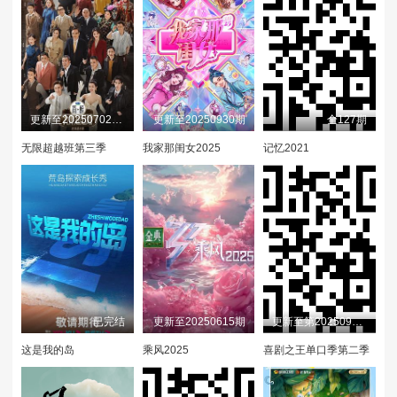
20240327
20240328
20240329
20240401
20240402
20240403
20240404
20240405
20240408
更新至20250702(直击片场)
更新至20250930期
全127期
20240410
20240411
20240412
无限超越班第三季
我家那闺女2025
记忆2021
20240415
20240416
20240417
20240418
20240422
20240424
20240425
20240426
20240429
20240430
20240501
20240502
已完结
更新至20250615期
更新至第20250914期
20240503
20240506
20240507
这是我的岛
乘风2025
喜剧之王单口季第二季
20240509
20245010
20240513