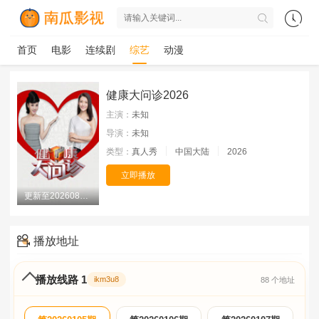
首页
电影
连续剧
综艺
动漫
健康大问诊2026
主演：
未知
导演：
未知
类型：
真人秀
中国大陆
2026
立即播放
更新至20260806期
播放地址
播放线路 1
ikm3u8
88 个地址