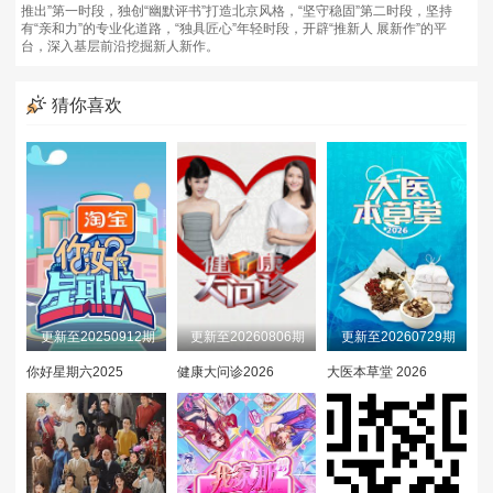
推出”第一时段，独创“幽默评书”打造北京风格，“坚守稳固”第二时段，坚持
20230801
20230802
20230803
有“亲和力”的专业化道路，“独具匠心”年轻时段，开辟“推新人 展新作”的平
台，深入基层前沿挖掘新人新作。
20230804
20230805
20230806
猜你喜欢
20230807
20230808
20230809
20230810
20230811
20230812
20230813
20230814
20230815
20230817
20230818
20230819
20230820
20230821
20230822
更新至20250912期
更新至20260806期
更新至20260729期
20230823
20230824
20230825
你好星期六2025
健康大问诊2026
大医本草堂 2026
20230913
20230914
20230915
20230916
20230917
20230918