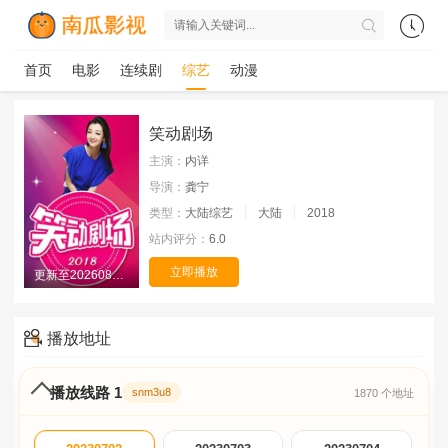
首页
电影
连续剧
综艺
动漫
笑动剧场
主演：
内详
导演：
龚宁
类型：
大陆综艺
大陆
2018
站内评分：
6.0
立即播放
更新至20260807期
播放地址
播放线路 1
snm3u8
1870 个地址