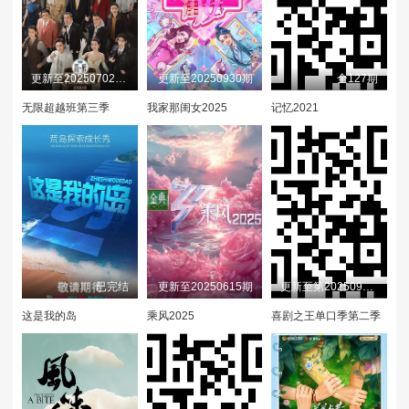
20230919
20230920
20230921
20230922
20230923
20230924
更新至20250702(直击片场)
更新至20250930期
全127期
20230925
20230927
20230928
无限超越班第三季
我家那闺女2025
记忆2021
20230929
20230930
20231001
20231003
20231004
20231005
20231006
20231007
20231008
20231009
20231011
20231012
已完结
更新至20250615期
更新至第20250914期
这是我的岛
乘风2025
喜剧之王单口季第二季
20231013
20231014
20231015
20231016
20231017
20231018
20231019
20231020
20231021