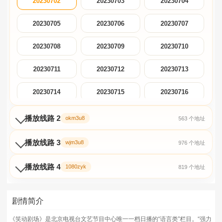
20230702
20230703
20230704
20230705
20230706
20230707
20230708
20230709
20230710
20230711
20230712
20230713
20230714
20230715
20230716
20230717
20230718
20230719
播放线路 2
okm3u8
563 个地址
20230720
20230721
20230722
播放线路 3
wjm3u8
976 个地址
20230723
20230724
20230725
播放线路 4
1080zyk
819 个地址
20230726
20230727
20230728
剧情简介
20230729
20230730
20230731
《笑动剧场》是北京电视台文艺节目中心唯一一档日播的“语言类”栏目。“强力