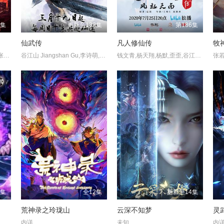
5集
更新至132集
第186集
仙武传
凡人修仙传
牧
赵乾景,谢莹,宋国庆,黄进则,张若瑜
谷江山 Jiangshan Gu,李诗萌,聂曦映,贺文潇,罗梓弦,金弦,乔诗语,张占坤,苗壮,孙路路,关帅,杨凯祺,刘琮,张予佟,张加麒,星潮,胡亚捷,李逸,张家辉,周健,赵熠彤,姜秋再,吕思衡,方继炜,橙璃,兰陶倚,锦鲤,尹博一
钱文青,杨天翔,杨默,歪歪,谷江山,乔诗语,佟心竹
6集
全12集
更新至14集
荒神录之玲珑山
云深不知梦
灵
内详
未知
内