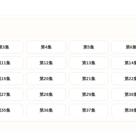
第3集
第4集
第5集
第6
第11集
第12集
第13集
第14
第19集
第20集
第21集
第22
第27集
第28集
第29集
第30
第35集
第36集
第37集
第38
第43集
第44集
第45集
第46