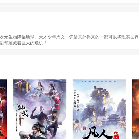
第51集
第52集
第53集
第54
第59集
第60集
第61集
第62
次元生物降临地球。天才少年周文，凭借意外得来的一部可以将现实世界
第67集
第68集
第69集
第70
后却蕴藏着巨大的危机！
第75集
第76集
第77集
第78
第83集
第84集
第85集
第86