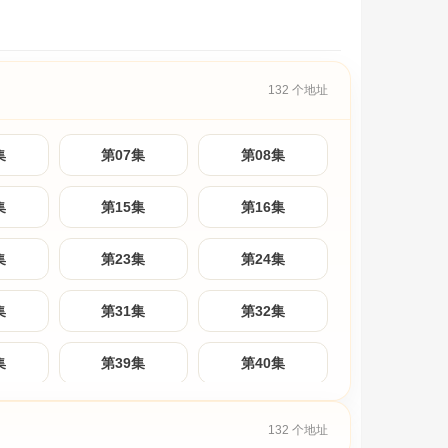
132 个地址
集
第07集
第08集
集
第15集
第16集
集
第23集
第24集
集
第31集
第32集
集
第39集
第40集
集
第47集
第48集
132 个地址