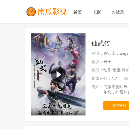
首页
电影
连续剧
仙武传
主演：
谷江山 Jian
导演：
云子
类型：
动作,动画,奇
豆瓣评分：
4.7
站
简介：
门派废徒叶辰
年代，叶辰的
立即播放
更新至132集