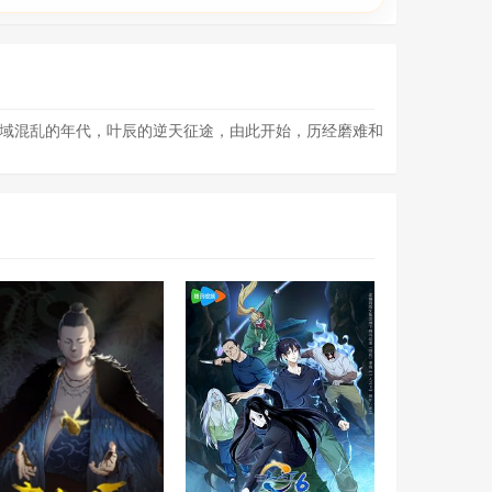
集
第55集
第56集
集
第63集
第64集
域混乱的年代，叶辰的逆天征途，由此开始，历经磨难和
集
第71集
第72集
集
第79集
第80集
集
第87集
第88集
集
第95集
第96集
集
第103集
第104集
集
第111集
第112集
集
第119集
第120集