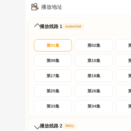
播放地址
播放线路 1
modum3u8
第01集
第02集
第09集
第10集
第17集
第18集
第25集
第26集
第33集
第34集
第41集
第42集
播放线路 2
360zy