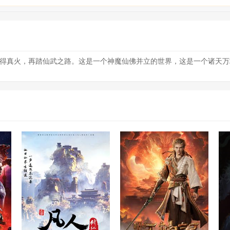
第51集
第52集
第53集
第54
第59集
第60集
第61集
第62
得真火，再踏仙武之路。这是一个神魔仙佛并立的世界，这是一个诸天万
第67集
第68集
第69集
第70
第75集
第76集
第77集
第78
第83集
第84集
第85集
第86
第91集
第92集
第93集
第94
第99集
第100集
第101集
第102
107集
第108集
第109集
第110
115集
第116集
第117集
第118