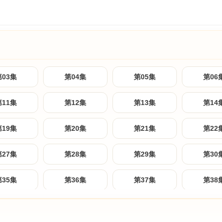
第03集
第04集
第05集
第06
第11集
第12集
第13集
第14
第19集
第20集
第21集
第22
第27集
第28集
第29集
第30
第35集
第36集
第37集
第38
第43集
第44集
第45集
第46