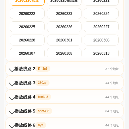
20260220营业
20260220集结篇
20260221
20260222
20260223
20260224
20260225
20260226
20260227
20260228
20260301
20260306
20260307
20260308
20260313
20260313慢生活
播放线路 2
20260314
20260320第4期
ffm3u8
37 个地址
企划
播放线路 3
360zy
44 个地址
20260320日记
20260321
20260326
播放线路 4
ikm3u8
44 个地址
20260403王鹤棣
20260327
20260328
答题
播放线路 5
snm3u8
84 个地址
20260403主理人
20260404
20260409
播放线路 6
dytt
44 个地址
20260410
20260411
20260417