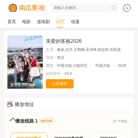
首页
电影
连续剧
综艺
动漫
亲爱的客栈2026
主演：
秦岚,沈月,王鹤棣,吴泽林,徐志胜,张宸逍
导演：
暂无
类型：
中国大陆,大陆综艺
中国大陆
2026
站内评分：
10.0
立即播放
更新至20260529期
播放地址
播放线路 1
wjm3u8
42 个地址