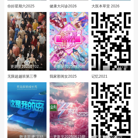
第20250811期上
第20250811期中
第20250811期下
你好星期六2025
健康大问诊2026
大医本草堂 2026
第20250814期
更新至20250702(直击片场)
更新至20250930期
全127期
无限超越班第三季
我家那闺女2025
记忆2021
已完结
更新至20250615期
更新至第20250914期