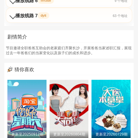
播放线路 6
第20250616期上
第20250616期下
第20250618期
ffm3u8
9 个地址
第20250619期
第20250620期
第20250623期上
播放线路 7
dytt
63 个地址
第20250623期下
第20250625期
第20250626期
剧情简介
第20250630期上
第20250702期
第20250703期
节目邀请全职爸爸互助会的老家庭们齐聚长沙，开展爸爸当家述职汇报，展现
过去一年爸爸们的当家变化以及孩子们的成长和进步。
第20250707期上
第20250707期下
第20250709期
猜你喜欢
第20250710期
第20250714期上
第20250714期下
第20250716期
第20250717期
第20250721期
第20250723期
第20250724期
第20250728期上
第20250728期下
第20250730期
第20250731期
第20250804期上
第20250804期中
第2050804期下
更新至20250912期
更新至20260804期
更新至20260729期