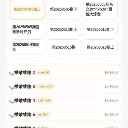
第20250505期马
第20250505期上
第20250505期下
立奥“小吃包”属
性大爆发
第20250505期游
第20250513期上
第20250513期下
戏派对开启
第20250514期加
第20250515期
第20250519期上
更
第20250519期下
第20250521期
第20250522期
播放线路 2
snm3u8
58 个地址
第20250526期上
第20250526期下
第20250528期
播放线路 3
modum3u8
61 个地址
第20250529期
第20250602期上
第20250602期下
播放线路 4
dyttm3u8
63 个地址
第20250604期
第20250605期
第20250609期上
播放线路 5
wjm3u8
60 个地址
第20250609期下
第20250611期
第20250612期