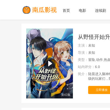
首页
电影
连续剧
从野怪开始升
主演：
未知
导演：
未知
类型：
冒险,动作,热
站内评分：
6.0
简介：
陆晨进入脑神
级的玩家们，
立即播放
第43集