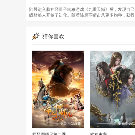
陆晨进入脑神经量子转移游戏《九重天域》后，发现自己
级豺狼人开始了进化。随着陆晨不断击杀更多物种，获得
猜你喜欢
更新至153集
更新至68
师兄啊师兄第二季
武神主宰