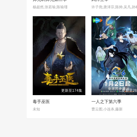
杨超然,张若瑜,陈瑜瑾
许子尧,唐泽宗,陈帅,吴凡,孙
更新至174集
更新至2
毒手巫医
一人之下第六季
未知
曹云图,小连杀,藤新