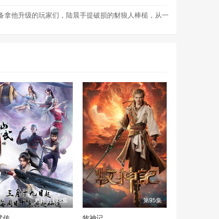
准备拿他升级的玩家们，陆晨手提破损的豺狼人棒槌，从一
更新至132集
第95集
武传
牧神记