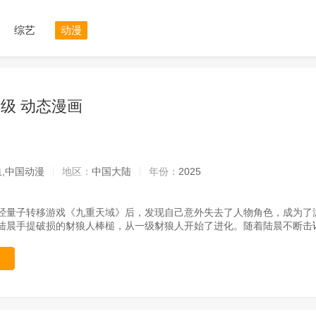
综艺
动漫
级 动态漫画
血,中国动漫
地区：
中国大陆
年份：
2025
经量子转移游戏《九重天域》后，发现自己意外失去了人物角色，成为了游
陆晨手提破损的豺狼人棒槌，从一级豺狼人开始了进化。随着陆晨不断击