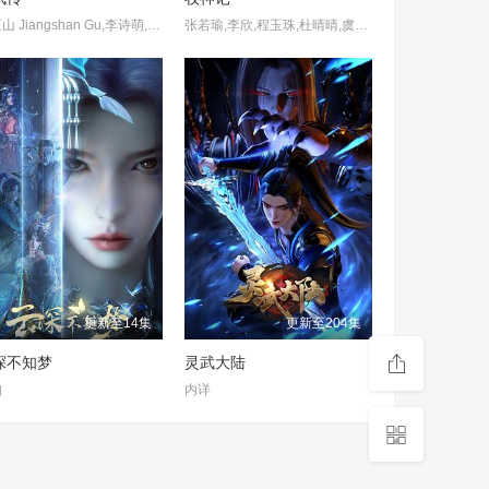
谷江山 Jiangshan Gu,李诗萌,聂曦映,贺文潇,罗梓弦,金弦,乔诗语,张占坤,苗壮,孙路路,关帅,杨凯祺,刘琮,张予佟,张加麒,星潮,胡亚捷,李逸,张家辉,周健,赵熠彤,姜秋再,吕思衡,方继炜,橙璃,兰陶倚,锦鲤,尹博一
张若瑜,李欣,程玉珠,杜晴晴,虞晓旭,于凯隆,高嗣航,张恒,王宇航,刘宇轩,唐昊
更新至14集
更新至204集
深不知梦
灵武大陆
知
内详