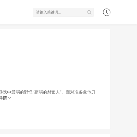
戏中最弱的野怪“羸弱的豺狼人”。面对准备拿他升
详情