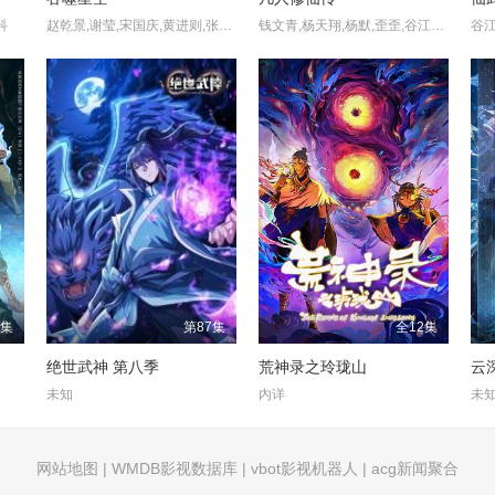
科
赵乾景,谢莹,宋国庆,黄进则,张若瑜
钱文青,杨天翔,杨默,歪歪,谷江山,乔诗语,佟心竹
6集
第87集
全12集
绝世武神 第八季
荒神录之玲珑山
云
未知
内详
未
网站地图
|
WMDB影视数据库
|
vbot影视机器人
|
acg新闻聚合