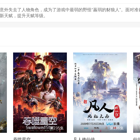
意外失去了人物角色，成为了游戏中最弱的野怪“羸弱的豺狼人”。面对
新天赋，提升天赋等级。
1集
第235集
第186集
吞噬星空
凡人修仙传
仙