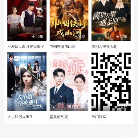
全90集
已完结
全60集
不爱后，白月光后悔了
巾帼铁骑戍山河
离别万里遥无期
已完结
更新至100
已完结
大小姐浴火重生
盛夏的约定
玉门娇室