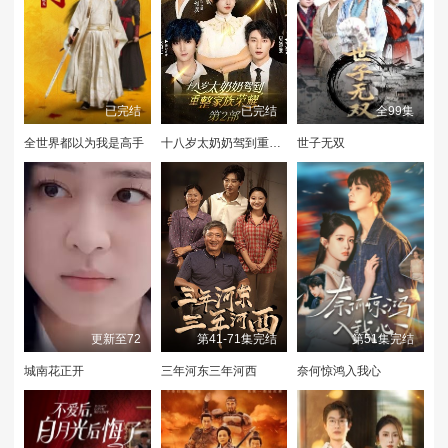
第31集
第32集
第33集
第34集
第35集
第36集
第37集
第38集
已完结
已完结
全99集
全世界都以为我是高手
十八岁太奶奶驾到重整家族荣耀2
世子无双
更新至72
第41-71集完结
第51集完结
城南花正开
三年河东三年河西
奈何惊鸿入我心