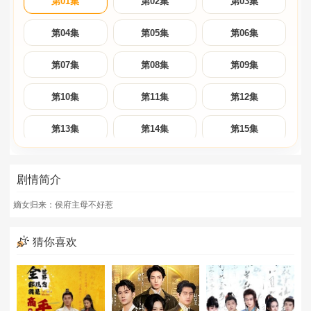
第01集
第02集
第03集
第04集
第05集
第06集
第07集
第08集
第09集
第10集
第11集
第12集
第13集
第14集
第15集
第16集
第17集
第18集
剧情简介
第19集
第20集
第21集
嫡女归来：侯府主母不好惹
第22集
第23集
第24集
猜你喜欢
第25集
第26集
第27集
第28集
第29集
第30集