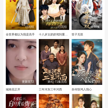
第31集
第32集
第33集
第34集
第35集
第36集
第37集
第38集
第39集
已完结
已完结
全99集
全世界都以为我是高手
十八岁太奶奶驾到重整家族荣耀2
世子无双
第40集
第41集
第42集
第43集
第44集
第45集
第46集
第47集
第48集
第49集
第50集
第51集
第52集
第53集
第54集
更新至72
第41-71集完结
第51集完结
城南花正开
三年河东三年河西
奈何惊鸿入我心
第55集
第56集
第57集
第58集
第59集
第60集