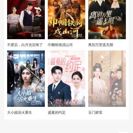
第61集
第62集
第63集
第64集
第65集
第66集
第67集
第68集
第69集
全90集
已完结
全60集
不爱后，白月光后悔了
巾帼铁骑戍山河
离别万里遥无期
第70集
第71集
已完结
更新至100
已完结
大小姐浴火重生
盛夏的约定
玉门娇室