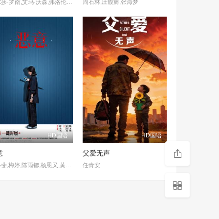
西尔莎·罗南,艾玛·沃森,弗洛伦丝·皮尤,伊莱扎·斯坎伦,劳拉·邓恩,提莫西·查拉梅,梅丽尔·斯特里普,鲍勃·奥登科克,詹姆斯·诺顿,路易·加瑞尔,克里斯·库珀,崔西·莱茨,艾比·奎因,萨沙·弗若洛娃,莉莉·恩格勒特,爱德华德·弗莱彻,杰妮·霍蒂谢尔,多梅尼克·阿尔迪诺,汤姆·斯特拉特福,托马斯·马里亚诺,哈德莉·罗宾逊,杰米·加扎里安
周石林,庄馥旖,张海梦
HD国语
HD国语
意
父爱无声
张小斐,梅婷,陈雨锶,杨恩又,黄轩,李庚希,张子贤,李晓川,陈创,艾丽娅,李九霄,谢可寅,雷淞然,吕严,土豆,詹鑫,刘显达,裴魁山,李海银,章涛,王勉,张祐维,孙越,何广智,滕哲,罗圣灯,王男,李逗逗,李霖霏,沈涛,任思诺
任青安