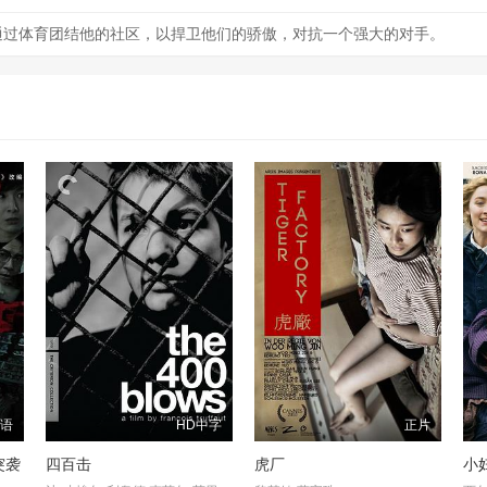
民通过体育团结他的社区，以捍卫他们的骄傲，对抗一个强大的对手。
国语
HD中字
正片
突袭
四百击
虎厂
小