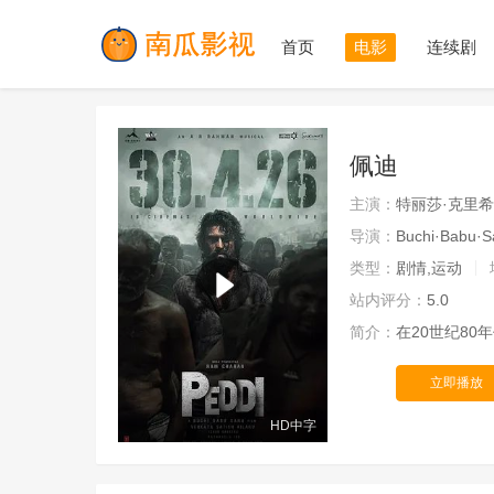
首页
电影
连续剧
佩迪
主演：
特丽莎·克里希
导演：
Buchi·Babu·S
类型：
剧情,运动
站内评分：
5.0
简介：
在20世纪8
立即播放
HD中字