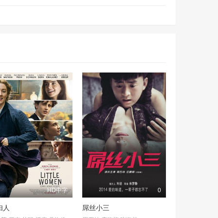
HD中字
0
妇人
屌丝小三