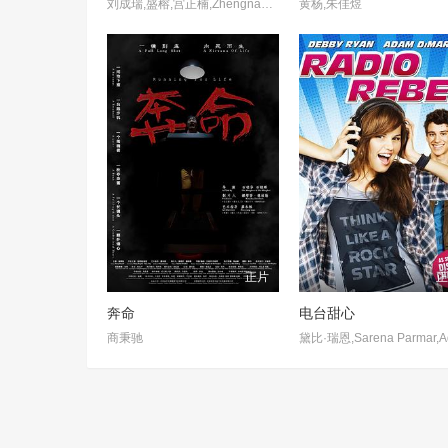
刘成瑞,盛榕,宫正楠,Zhengnan,Gong,李立北
黄杨,朱佳煜
正片
奔命
电台甜心
商秉驰