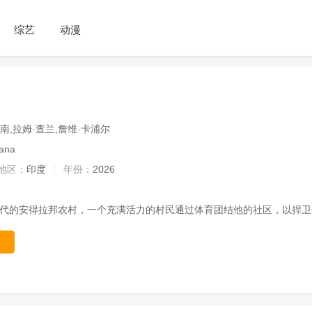
综艺
动漫
南,拉姆·查兰,詹维·卡浦尔
ana
地区：
印度
年份：
2026
0年代的安得拉邦农村，一个充满活力的村民通过体育团结他的社区，以捍