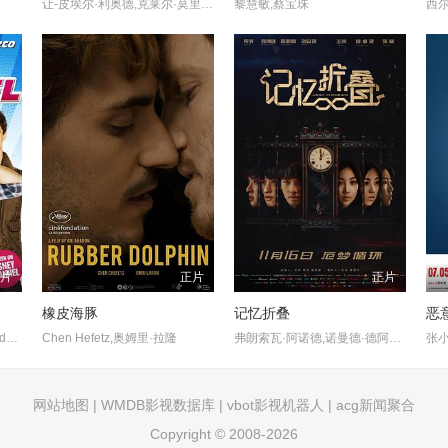
让-皮埃尔·利奥德,克莱尔·莫里耶,阿尔贝·雷米,盖·德孔布勒
黎慧敏,蔡宝珠
正片
正片
正片
橡皮海豚
记忆折叠
恶
黛比·瑞恩,Sarena Parmar,Adam DiMarco,Atticus Mitchell,Merritt Patterson,Mercedes de la Zerda,Allie Bertram,Iain Belcher,Rowen Khan,Nancy Robertson,马丁·库明斯
Chen Hefetz,奥姆里·拉隆
弗朗索瓦·阿诺德,诺曼德·德阿莫,Benoît,Gouin,Tania,Kontoyanni
网站地图
|
WMDB影视数据库
|
vbot影视机器人
|
acg新闻聚合
Copyright © 2008-2026