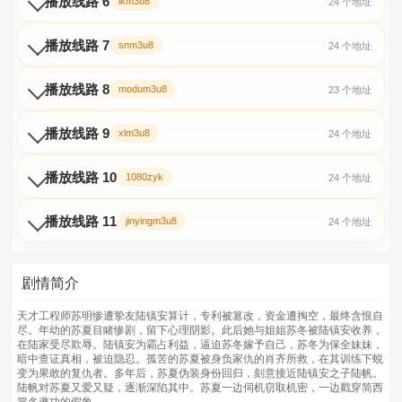
播放线路 6
ikm3u8
24 个地址
播放线路 7
snm3u8
24 个地址
播放线路 8
modum3u8
23 个地址
播放线路 9
xlm3u8
24 个地址
播放线路 10
1080zyk
24 个地址
播放线路 11
jinyingm3u8
24 个地址
剧情简介
天才工程师苏明惨遭挚友陆镇安算计，专利被篡改，资金遭掏空，最终含恨自
尽。年幼的苏夏目睹惨剧，留下心理阴影。此后她与姐姐苏冬被陆镇安收养，
在陆家受尽欺辱。陆镇安为霸占利益，逼迫苏冬嫁予自己，苏冬为保全妹妹，
暗中查证真相，被迫隐忍。孤苦的苏夏被身负家仇的肖齐所救，在其训练下蜕
变为果敢的复仇者。多年后，苏夏伪装身份回归，刻意接近陆镇安之子陆帆。
陆帆对苏夏又爱又疑，逐渐深陷其中。苏夏一边伺机窃取机密，一边戳穿简西