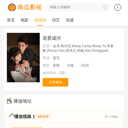
首页
电影
连续剧
综艺
动漫
逆爱成河
主演：
金泽,韩乐瑶,Wang Canqi,Wang Yu,李家
豪,Zhang Yien,郑清文,胡健,Hao Rongguan
导演：
暂无
类型：
剧情
大陆
2026
站内评分：
2.0
已完结
立即播放
播放地址
播放线路 1
wjm3u8
24 个地址