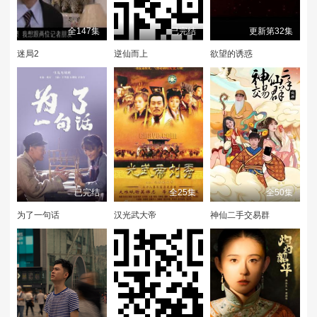
全147集
已完结
更新第32集
迷局2
逆仙而上
欲望的诱惑
已完结
全25集
全50集
为了一句话
汉光武大帝
神仙二手交易群