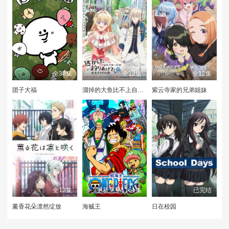
全38集
全12集
全12集
团子大福
溜掉的大鱼比不上自己钓到的鱼
紫云寺家的兄弟姐妹
全13集
更新至第1161集
已完结
薰香花朵凛然绽放
海贼王
日在校园