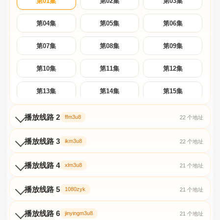
第01集
第02集
第03集
第04集
第05集
第06集
第07集
第08集
第09集
第10集
第11集
第12集
第13集
第14集
第15集
第16集
第17集
第18集
播放线路 2
ffm3u8
22 个地址
第19集
第20集
第21集
播放线路 3
ikm3u8
22 个地址
第22集
播放线路 4
xlm3u8
21 个地址
播放线路 5
1080zyk
21 个地址
播放线路 6
jinyingm3u8
21 个地址