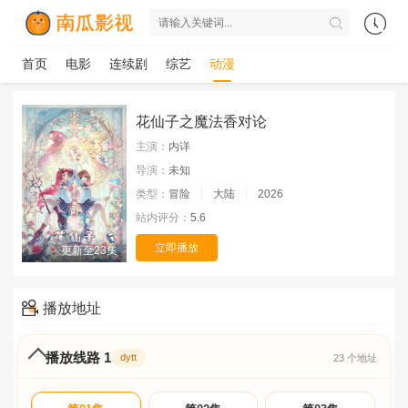
首页
电影
连续剧
综艺
动漫
花仙子之魔法香对论
主演：
内详
导演：
未知
类型：
冒险
大陆
2026
站内评分：
5.6
立即播放
更新至23集
播放地址
播放线路 1
dytt
23 个地址