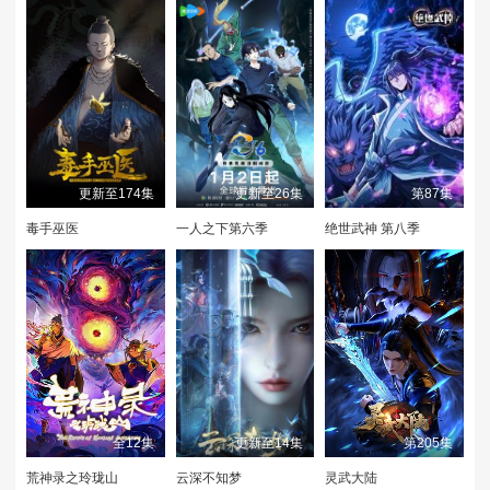
更新至174集
更新至26集
第87集
毒手巫医
一人之下第六季
绝世武神 第八季
全12集
更新至14集
第205集
荒神录之玲珑山
云深不知梦
灵武大陆