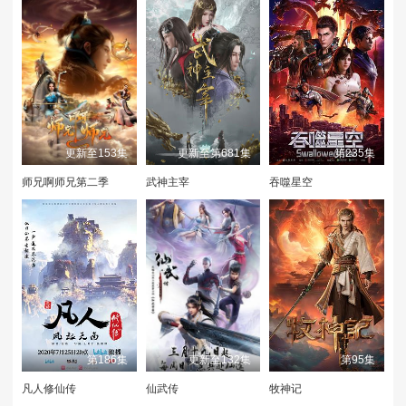
更新至153集
更新至第681集
第235集
师兄啊师兄第二季
武神主宰
吞噬星空
第186集
更新至132集
第95集
凡人修仙传
仙武传
牧神记