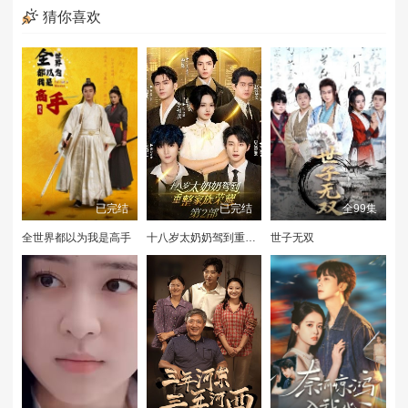
猜你喜欢
已完结
已完结
全99集
全世界都以为我是高手
十八岁太奶奶驾到重整家族荣耀2
世子无双