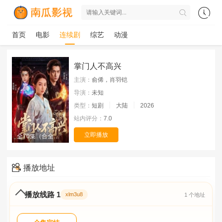
首页
电影
连续剧
综艺
动漫
掌门人不高兴
主演：
俞俙，肖羽铠
导演：
未知
类型：
短剧
大陆
2026
站内评分：
7.0
立即播放
全70集（合全集）
播放地址
播放线路 1
xlm3u8
1 个地址