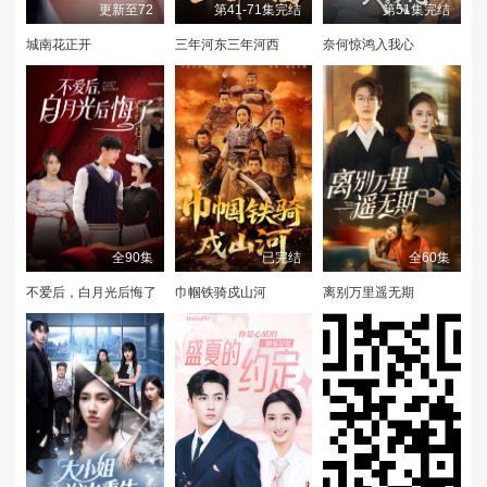
更新至72
第41-71集完结
第51集完结
城南花正开
三年河东三年河西
奈何惊鸿入我心
全90集
已完结
全60集
不爱后，白月光后悔了
巾帼铁骑戍山河
离别万里遥无期