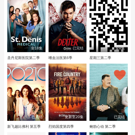
全18集
已完结
全8集
圣丹尼斯医院第二季
嗜血法医第6季
星期三第二季
已完结
更新至20集
已完结
新飞越比佛利 第五季
烈焰国度第四季
鲍勃心动 第二季