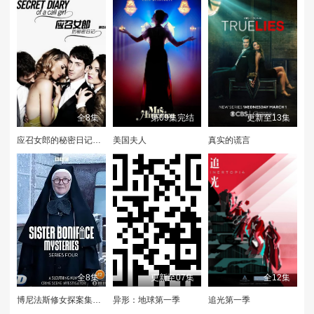
全8集
第09集完结
更新至13集
应召女郎的秘密日记第四季
美国夫人
真实的谎言
全8集
更新至07集
全12集
博尼法斯修女探案集第四季
异形：地球第一季
追光第一季