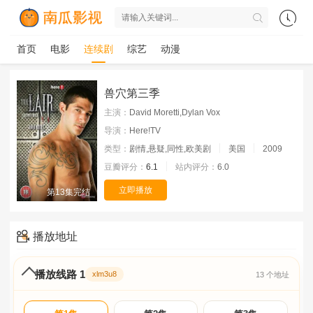
首页
电影
连续剧
综艺
动漫
兽穴第三季
主演：
David Moretti,Dylan Vox
导演：
Here!TV
类型：
剧情,悬疑,同性,欧美剧
美国
2009
豆瓣评分：
6.1
站内评分：
6.0
立即播放
第13集完结
播放地址
播放线路 1
xlm3u8
13 个地址