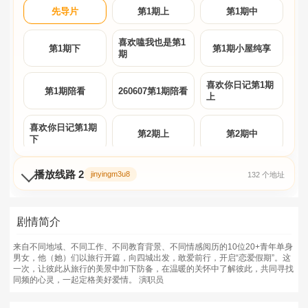
先导片
第1期上
第1期中
喜欢嗑我也是第1
第1期下
第1期小屋纯享
期
喜欢你日记第1期
第1期陪看
260607第1期陪看
上
喜欢你日记第1期
第2期上
第2期中
下
第2期小屋纯享上
第2期小屋纯享中
第3期超长抢先
播放线路 2
jinyingm3u8
132 个地址
喜欢你日记第2期
第2期小屋纯享下
第2期下
上
剧情简介
喜欢嗑我也是第2
喜欢你日记第2期
来自不同地域、不同工作、不同教育背景、不同情感阅历的10位20+青年单身
第2期陪看
期
中
男女，他（她）们以旅行开篇，向四城出发，敢爱前行，开启“恋爱假期”。这
一次，让彼此从旅行的美景中卸下防备，在温暖的关怀中了解彼此，共同寻找
同频的心灵，一起定格美好爱情。 演职员
喜欢你日记第2期
第3期上
第3期中
下