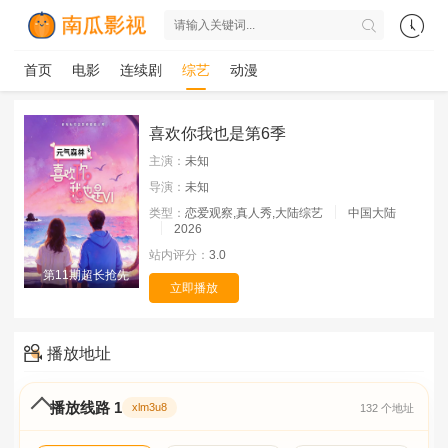
首页
电影
连续剧
综艺
动漫
喜欢你我也是第6季
主演：
未知
导演：
未知
类型：
恋爱观察,真人秀,大陆综艺
中国大陆
2026
站内评分：
3.0
第11期超长抢先
立即播放
播放地址
播放线路 1
xlm3u8
132 个地址