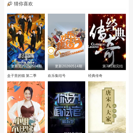
猜你喜欢
第3期小屋纯享上
第3期小屋纯享中
第3期小屋纯享下
喜欢你日记第3期
第3期下
第4期超长抢先
上
喜欢嗑我也是第3
喜欢你日记第3期
第3期陪看
期
中
喜欢你日记第3期
喜欢你日记第3期
第3期陪看
中
下
更新至20250504期
更新20260514期
第731期完结
盒子里的猫 第二季
欢乐集结号
经典传奇
第4期小屋纯享
第4期小屋纯享
第4期(一)
(二)
(一)
第4期(二)
第4期(三)
第4期(四)
第4期小屋纯享
第4期小屋纯享
第5期超长抢先
(三)
(四)
喜欢磕我也是第4
日记第4期上
第4期陪看