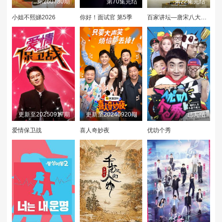
期
第260730期
第70集完结
第22集完结
小姐不熙娣2026
你好！面试官 第5季
百家讲坛—唐宋八大家之王安石
喜欢你日记第4期
喜欢你日记第4期
第5期小屋纯享
中
下
(一)
第5期小屋纯享
第5期(一)
第5期(二)
(二)
第5期小屋纯享
第5期小屋纯享
第5期(三)
(三)
(四)
更新至20250917期
更新至20240920期
已完结
喜欢你日记第5期
第5期(四)
第6期超长抢先
上
爱情保卫战
喜人奇妙夜
优叻个秀
喜欢嗑我也是第5
第5期陪看
第5期陪看
期
喜欢你日记第5期
喜欢你日记第5期
第6期小屋纯享上
中
下
第6期小屋纯享中
第6期上
第6期中