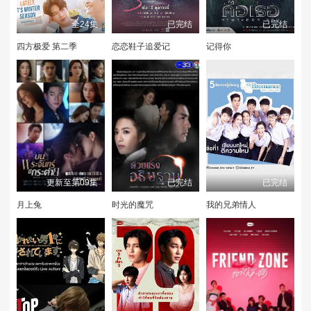
全24集
已完结
已完结
四方极爱 第二季
恋恋鞋子追爱记
记得你
更新至第09集
已完结
已完结
月上兔
时光的魔咒
我的兄弟情人