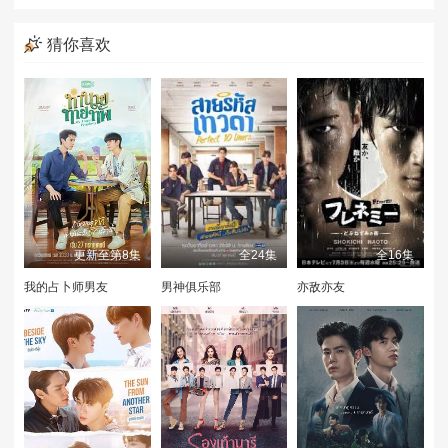
猜你喜欢
更新至第8集
全24集
全16集
我的占卜师男友
男神俱乐部
亦敌亦友