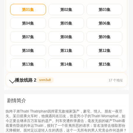
第01集
第02集
第03集
第04集
第05集
第06集
第07集
第08集
第09集
第10集
第11集
第12集
第13集
第14集
第15集
第16集
第17集
播放线路 2
snm3u8
17 个地址
剧情简介
纨绔子弟Thatri Thatriphan因挥霍无敌倾家荡产，豪宅、情人、朋友一夜尽
失。某日搭乘火车时，他偶遇同名旧友，曾是穷小子的Thatri Worraphat，如
今正要去继承百万富翁的遗产。列车突遭炸弹袭击，毫发无损的破产Thatri看
着重伤昏迷的幸运Thatri，接到了一个匪夷所思的请求：冒名顶替去领取那份
天降横财。面对足以逆转人生的诱惑，这个一无所有的男人究竟会作何选择？