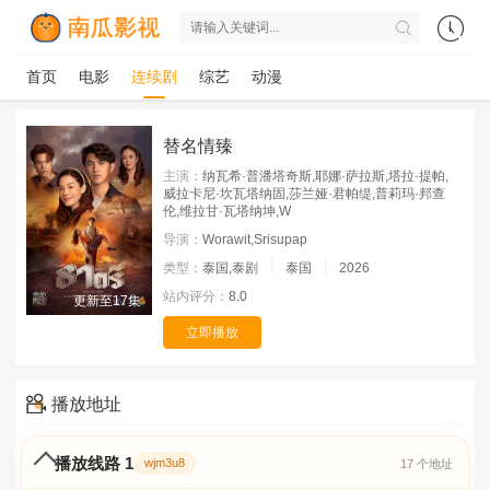
首页
电影
连续剧
综艺
动漫
替名情臻
主演：
纳瓦希·普潘塔奇斯,耶娜·萨拉斯,塔拉·提帕,
威拉卡尼·坎瓦塔纳固,莎兰娅·君帕缇,普莉玛·邦查
伦,维拉甘·瓦塔纳坤,W
导演：
Worawit,Srisupap
类型：
泰国,泰剧
泰国
2026
站内评分：
8.0
更新至17集
立即播放
播放地址
播放线路 1
wjm3u8
17 个地址