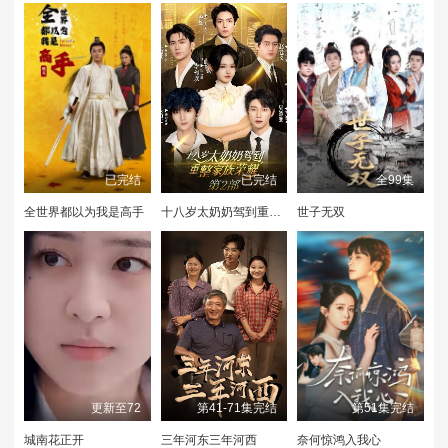
已完结
已完结
全99集
全世界都以为我是高手
十八岁太奶奶驾到重整家族荣耀2
世子无双
更新至72
第41-71集完结
第51集完结
城南花正开
三年河东三年河西
奈何惊鸿入我心