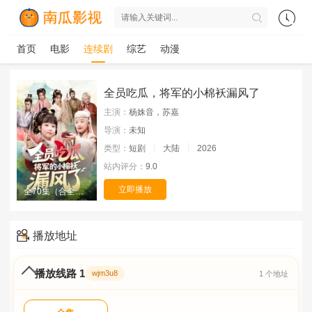
首页
电影
连续剧
综艺
动漫
全员吃瓜，将军的小棉袄漏风了
主演：
杨姝音，苏嘉
导演：
未知
类型：
短剧
大陆
2026
站内评分：
9.0
立即播放
全70集（合全集）
播放地址
播放线路 1
wjm3u8
1 个地址