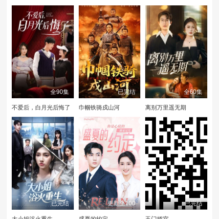
全90集
已完结
全60集
不爱后，白月光后悔了
巾帼铁骑戍山河
离别万里遥无期
已完结
更新至100
已完结
大小姐浴火重生
盛夏的约定
玉门娇室