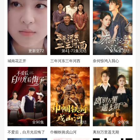
更新至72
第41-71集完结
第51集完结
城南花正开
三年河东三年河西
奈何惊鸿入我心
全90集
已完结
全60集
不爱后，白月光后悔了
巾帼铁骑戍山河
离别万里遥无期