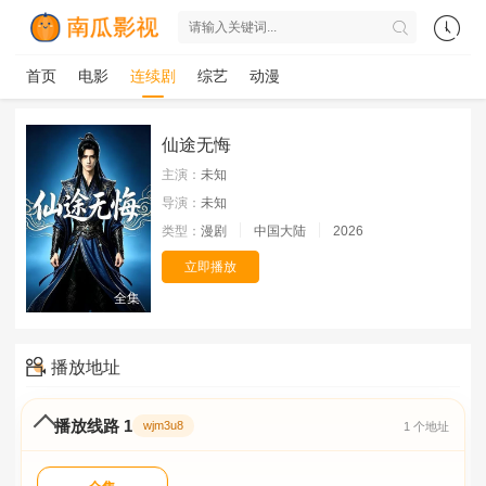
首页
电影
连续剧
综艺
动漫
仙途无悔
主演：
未知
导演：
未知
类型：
漫剧
中国大陆
2026
立即播放
全集
播放地址
播放线路 1
wjm3u8
1 个地址