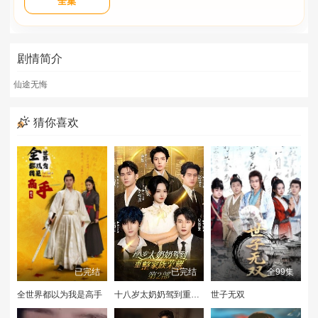
全集
剧情简介
仙途无悔
猜你喜欢
已完结
已完结
全99集
全世界都以为我是高手
十八岁太奶奶驾到重整家族荣耀2
世子无双