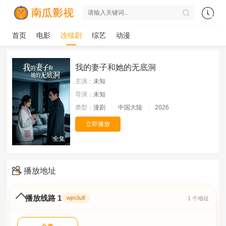
首页
电影
连续剧
综艺
动漫
我的妻子和她的无底洞
主演：
未知
导演：
未知
类型：
漫剧
中国大陆
2026
立即播放
全集
播放地址
播放线路 1
wjm3u8
1 个地址