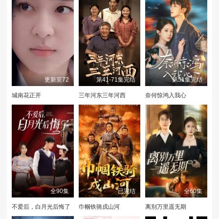
更新至72
第41-71集完结
第51集完结
城南花正开
三年河东三年河西
奈何惊鸿入我心
全90集
已完结
全60集
不爱后，白月光后悔了
巾帼铁骑戍山河
离别万里遥无期