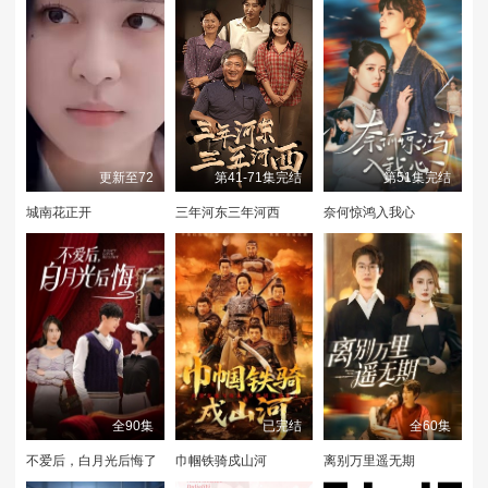
更新至72
第41-71集完结
第51集完结
城南花正开
三年河东三年河西
奈何惊鸿入我心
全90集
已完结
全60集
不爱后，白月光后悔了
巾帼铁骑戍山河
离别万里遥无期