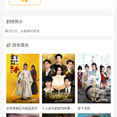
全集
剧情简介
曙光纪元，从极寒到星海
猜你喜欢
已完结
已完结
全99集
全世界都以为我是高手
十八岁太奶奶驾到重整家族荣耀2
世子无双