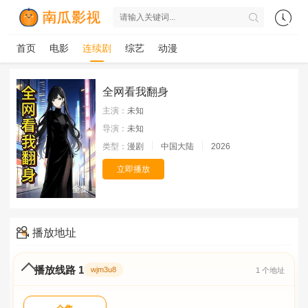
首页
电影
连续剧
综艺
动漫
全网看我翻身
主演：
未知
导演：
未知
类型：
漫剧
中国大陆
2026
立即播放
全集
播放地址
播放线路 1
wjm3u8
1 个地址