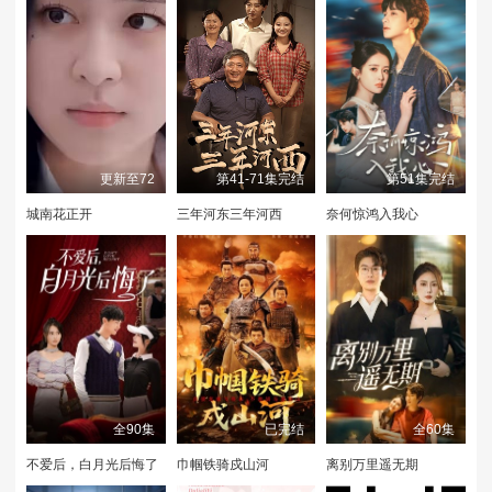
更新至72
第41-71集完结
第51集完结
城南花正开
三年河东三年河西
奈何惊鸿入我心
全90集
已完结
全60集
不爱后，白月光后悔了
巾帼铁骑戍山河
离别万里遥无期