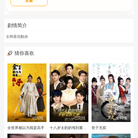
全集
剧情简介
全网看我翻身
猜你喜欢
已完结
已完结
全99集
全世界都以为我是高手
十八岁太奶奶驾到重整家族荣耀2
世子无双