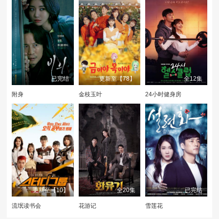
已完结
更新至【78】
全12集
附身
金枝玉叶
24小时健身房
更新至【10】
全20集
已完结
流氓读书会
花游记
雪莲花