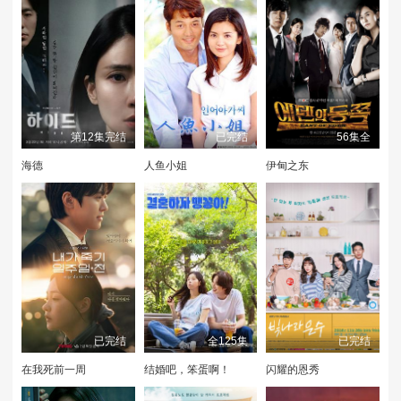
第12集完结
已完结
56集全
海德
人鱼小姐
伊甸之东
已完结
全125集
已完结
在我死前一周
结婚吧，笨蛋啊！
闪耀的恩秀