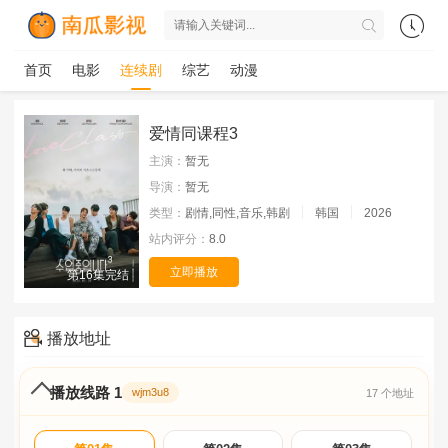
首页
电影
连续剧
综艺
动漫
爱情同课程3
主演：
暂无
导演：
暂无
类型：
剧情,同性,音乐,韩剧
韩国
2026
站内评分：
8.0
立即播放
第16集完结
播放地址
播放线路 1
wjm3u8
17 个地址