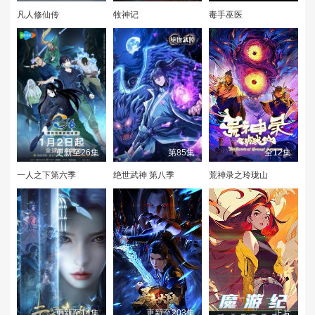
凡人修仙传
牧神记
毒手巫医
更新至26集
第85集
全12集
一人之下第六季
绝世武神 第八季
荒神录之玲珑山
更新至14集
更新至203集
正片