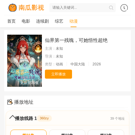
首页
电影
连续剧
综艺
动漫
仙界第一残魄，可她悟性超绝
主演：
未知
导演：
未知
类型：
动画
中国大陆
2026
立即播放
更新至39集
播放地址
播放线路 1
360zy
39 个地址