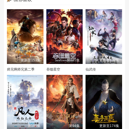
第31集
第32集
第33集
第34集
第35集
第36集
第37集
第38集
第39集
更新至153集
第235集
更新至132集
师兄啊师兄第二季
吞噬星空
仙武传
第185集
第94集
更新至174集