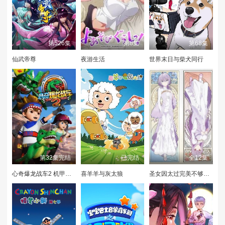
第61集
第62集
第63集
第64集
第65集
第66集
第526集
第8集
第68集
仙武帝尊
夜游生活
世界末日与柴犬同行
第67集
第68集
第69集
第70集
第71集
第72集
第73集
第74集
第75集
第76集
第77集
第78集
第32集完结
已完结
全12集
第79集
第80集
第81集
心奇爆龙战车2 机甲战龙
喜羊羊与灰太狼
圣女因太过完美不够可爱而被废除婚约并卖到邻国
第82集
第83集
第84集
第85集
第86集
第87集