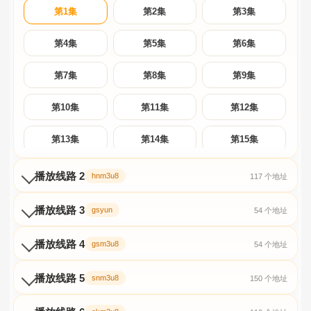
第1集
第2集
第3集
第4集
第5集
第6集
第7集
第8集
第9集
第10集
第11集
第12集
第13集
第14集
第15集
第16集
第17集
第18集
播放线路 2
hnm3u8
117 个地址
第19集
第20集
第21集
播放线路 3
gsyun
54 个地址
第22集
第23集
第24集
播放线路 4
gsm3u8
54 个地址
第25集
第26集
第27集
播放线路 5
snm3u8
150 个地址
第28集
第29集
第30集