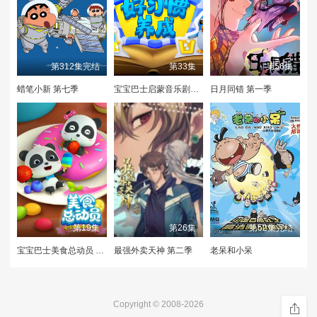
第88集
第89集
第90集
第91集
第92集
第93集
第312集完结
第33集
第56集
第94集
第95集
第96集
蜡笔小新 第七季
宝宝巴士启蒙音乐剧之好习惯养成
日月同错 第一季
第97集
第98集
第99集
第100集
第101集
第102集
第103集
第104集
第105集
第106集
第107集
第108集
第19集
第26集
第52集完结
第109集
第110集
第111集
宝宝巴士美食总动员 第一季
最强外卖天神 第二季
老呆和小呆
第112集
第113集
第114集
第115集
第116集
第117集
Copyright © 2008-2026