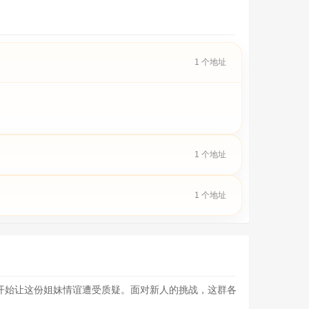
1 个地址
1 个地址
1 个地址
现，开始让这份姐妹情谊遭受质疑。面对新人的挑战，这群各