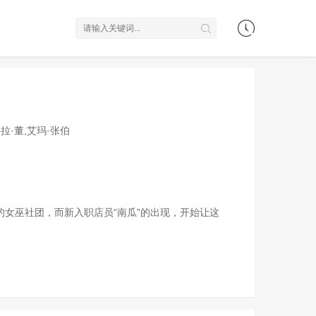
罗拉·董,艾玛·张伯
秘的女巫社团，而新入职店员“南瓜”的出现，开始让这