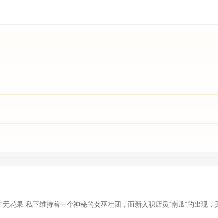
”和“无花果”私下维持着一个神秘的女巫社团，而新入职店员“南瓜”的出