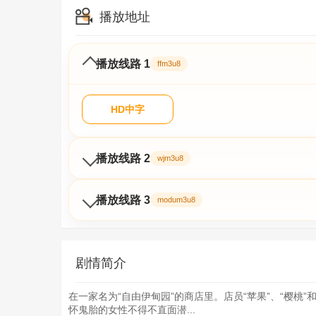
播放地址
播放线路 1
ffm3u8
HD中字
播放线路 2
wjm3u8
播放线路 3
modum3u8
剧情简介
在一家名为“自由伊甸园”的商店里。店员“苹果”、“樱桃
怀鬼胎的女性不得不直面潜...