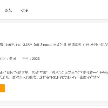
综艺
动漫
,加布里埃尔·尤尼恩,Jeff·Sinasac,维多利亚·佩德雷蒂,乔丹·杜阿尔特,
地区：
美国
年份：
2026
由伊甸园”的商店里。店员“苹果”、“樱桃”和“无花果”私下维持着一个神
受质疑。面对新人的挑战，这群各怀鬼胎的女性不得不直面潜
详情