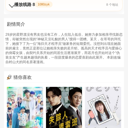
播放线路 8
1080zyk
8 个地址
剧情简介
29岁的星野凛没有男友也没有工作，人生陷入低谷。她努力参加相亲寻找新恋
情，却被突然出现的“神秘又没礼貌的男人”搅得一团糟。某天，在哥哥的拜托
下，她接下了为一位“海归天才程序员”做家务的短期委托。没想到出现在她面
前的雇主，竟然正是那位让她相亲失败的若月郁。孤高的天才程序员与爱操心
的倒霉女孩，由契约关系开始的同居生活逐渐展开，而若月也开始对这个“伪
装女友”产生越来越强的执着，一段甜度爆表的恋爱喜剧由此展开。 本剧改编
自村山犬的同名原著漫画。
猜你喜欢