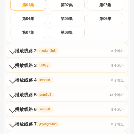
第01集
第02集
第03集
第04集
第05集
第06集
第07集
第08集
播放线路 2
modum3u8
8 个地址
播放线路 3
360zy
8 个地址
播放线路 4
ikm3u8
8 个地址
播放线路 5
snm3u8
13 个地址
播放线路 6
xlm3u8
8 个地址
播放线路 7
jinyingm3u8
8 个地址