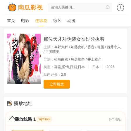
首页
电影
连续剧
综艺
动漫
那位天才对伪装女友过分执着
主演：
今野大辉 / 加藤史帆 / 香音 / 堀丞 / 西井幸人
/ 主滨晴美
导演：
松崎由衣 / 鸟居加奈 / 井上雄介
类型：
喜剧,爱情,日剧,日本
日本
2026
站内评分：
2.0
更新至08集
立即播放
播放地址
播放线路 1
wjm3u8
8 个地址