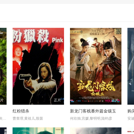
正片
正片
正片
红粉猎杀
新龙门客栈番外篇金镶玉
购
保罗·路德,杰克·布莱克,史蒂夫·扎恩,坦迪·牛顿,艾斯·库珀,丹妮拉·曼希沃,艾农·斯凯,本·劳森,赛尔顿·梅罗,蕾妮·赫伯特,娅丝明·卡西姆,艾米·巴赫,塞巴斯蒂安·瑟罗,杰克·沃特斯,迭戈·阿纳里,卡尔·雷恩,马特·阿里斯蒂萨巴尔,胡依·西卡多·吉亚斯,罗密欧·埃拉德,里根·乔治
曹查理,黄祖儿,殷茵
何欣烛,宫媛,黎明明,陆钧彦