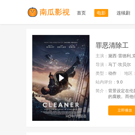
首页
电影
连续剧
罪恶清除工
主演：
黛西·雷德利,
导演：
马丁·坎贝尔
类型：
动作
地区
站内评分：
9.0
简介：
背景设定在伦
的腐败。而他
立即播放
HD中字|国语