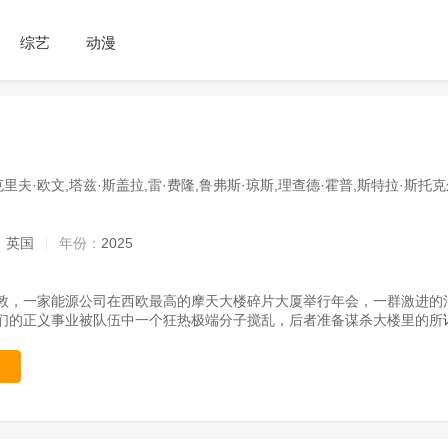
综艺
动漫
克里夫·欧文,塔兹·斯盖拉,雷·费隆,鲁弗斯·琼斯,理查德·霍普,斯特拉·斯托
：
英国
年份：
2025
敦，一家能源公司在西欧最高的摩天大楼碎片大厦举行年会，一群激进的活
们的正义事业被队伍中一个狂热极端分子搅乱，后者准备谋杀大楼里的所