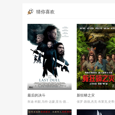
猜你喜欢
正片
最后的决斗
新狂蟒之灾
朱迪·科默,马特·达蒙,亚当·德赖弗,本·阿弗莱克,哈丽特·瓦尔特,埃里克斯·劳瑟,马尔顿·索克斯,威廉·休斯顿,奥利弗·科顿,内森奈尔·帕克,塔露拉·哈登,布瑞恩尼汉娜,伊恩·皮里,迈克尔·麦克埃尔哈顿,山姆·哈兹尔丁,克里夫·罗素,朱利安·弗思,柔伊·布鲁诺,亚当·那加提斯,卡伊姆赫·O,马莉,约翰·卡瓦纳,泽利科·伊万内克,克莱尔·邓恩,保罗·班迪,布朗提思·佐杜洛夫斯基,Peter Hudson,Dimitri Michelsen,科林·大卫·里斯,勃斯科·霍根,布莱恩F.穆尔维