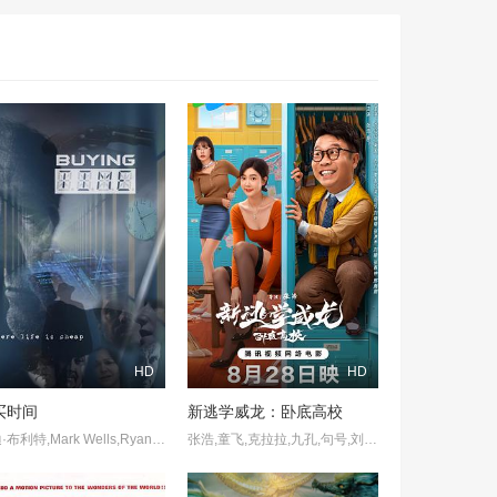
HD
HD
买时间
新逃学威龙：卧底高校
安迪·布利特,Mark Wells,Ryan Enever,James Crawley,Paula Boyle,Duane C Tucker,Joseph Betts,Mark Nash,克里斯蒂娜·拉夫瑟,Rudy Ledbetter,Georgie Harriet-King
张浩,童飞,克拉拉,九孔,句号,刘萌萌,张洪杰,刘頔,张春仲,邢瀚卿